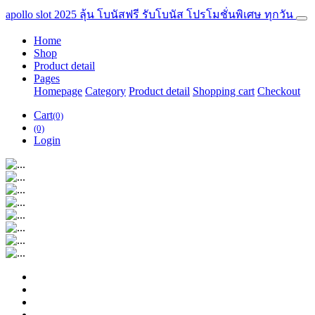
apollo slot 2025 ลุ้น โบนัสฟรี รับโบนัส โปรโมชั่นพิเศษ ทุกวัน
Home
Shop
Product detail
Pages
Homepage
Category
Product detail
Shopping cart
Checkout
Cart
(0)
(0)
Login