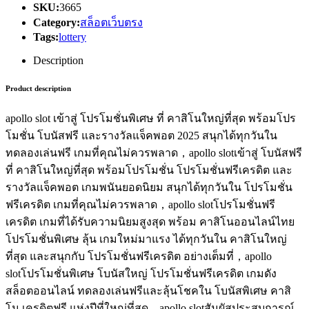
SKU:
3665
Category:
สล็อตเว็บตรง
Tags:
lottery
Description
Product description
apollo slot เข้าสู่ โปรโมชั่นพิเศษ ที่ คาสิโนใหญ่ที่สุด พร้อมโปร
โมชั่น โบนัสฟรี และรางวัลแจ็คพอต 2025 สนุกได้ทุกวันใน
ทดลองเล่นฟรี เกมที่คุณไม่ควรพลาด，apollo slotเข้าสู่ โบนัสฟรี
ที่ คาสิโนใหญ่ที่สุด พร้อมโปรโมชั่น โปรโมชั่นฟรีเครดิต และ
รางวัลแจ็คพอต เกมพนันยอดนิยม สนุกได้ทุกวันใน โปรโมชั่น
ฟรีเครดิต เกมที่คุณไม่ควรพลาด，apollo slotโปรโมชั่นฟรี
เครดิต เกมที่ได้รับความนิยมสูงสุด พร้อม คาสิโนออนไลน์ไทย
โปรโมชั่นพิเศษ ลุ้น เกมใหม่มาแรง ได้ทุกวันใน คาสิโนใหญ่
ที่สุด และสนุกกับ โปรโมชั่นฟรีเครดิต อย่างเต็มที่，apollo
slotโปรโมชั่นพิเศษ โบนัสใหญ่ โปรโมชั่นฟรีเครดิต เกมดัง
สล็อตออนไลน์ ทดลองเล่นฟรีและลุ้นโชคใน โบนัสพิเศษ คาสิ
โน เครดิตฟรี แห่งปีที่ใหญ่ที่สุด，apollo slotสัมผัสประสบการณ์